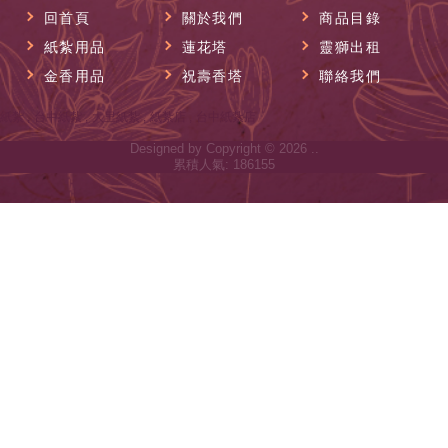
回首頁
關於我們
商品目錄
紙紮用品
蓮花塔
靈獅出租
金香用品
祝壽香塔
聯絡我們
紙紮
台中紙紮
大里紙紮
紙紮店
台中紙紮店
Designed by
Copyright © 2026
..
累積人氣: 186155