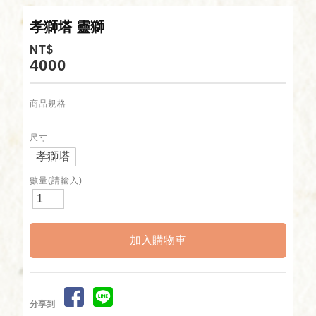
孝獅塔 靈獅
NT$
4000
商品規格
尺寸
孝獅塔
數量(請輸入)
分享到