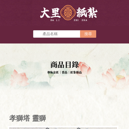
關於我們
商品目錄
紙紮用品
蓮花塔
靈獅出租
關於我們
商品目錄
紙紮用品
蓮花塔
靈獅出租
金香用品
祝壽香塔
聯絡我們
商品目錄
金香用品
祝壽香塔
聯絡我們
孝獅塔 靈獅