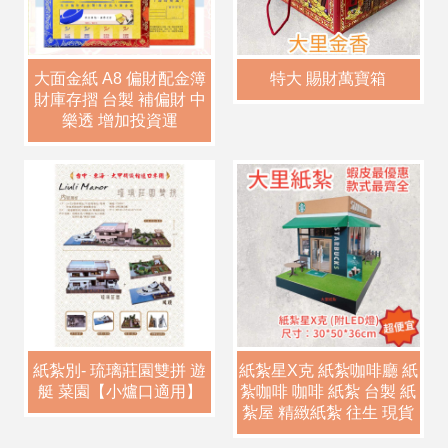
大面金紙 A8 偏財配金簿
特大 賜財萬寶箱
財庫存摺 台製 補偏財 中
樂透 增加投資運
紙紮別- 琉璃莊園雙拼 遊
紙紮星X克 紙紮咖啡廳 紙
艇 菜園【小爐口適用】
紮咖啡 咖啡 紙紮 台製 紙
紮屋 精緻紙紮 往生 現貨