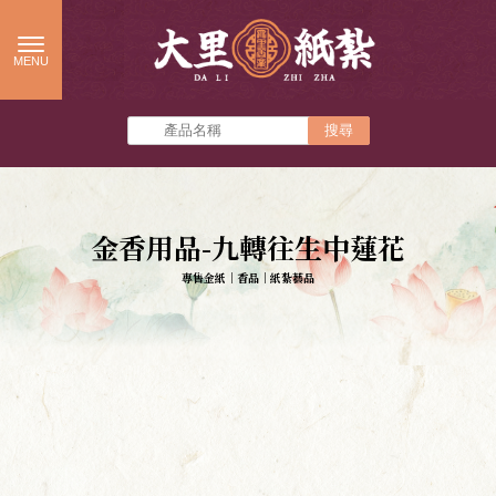
金香用品-九轉往生中蓮花