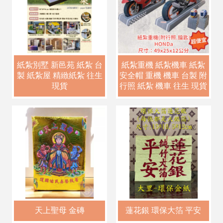
紙紮別墅 新邑苑 紙紮 台
紙紮重機 紙紮機車 紙紮
製 紙紮屋 精緻紙紮 往生
安全帽 重機 機車 台製 附
現貨
行照 紙紮 機車 往生 現貨
天上聖母 金磚
蓮花銀 環保大箔 平安