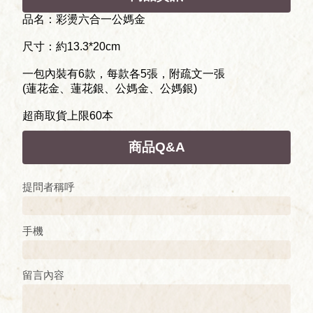
品名：彩燙六合一公媽金
尺寸：約13.3*20cm
一包內裝有6款，每款各5張，附疏文一張
(蓮花金、蓮花銀、公媽金、公媽銀)
超商取貨上限60本
商品Q&A
提問者稱呼
手機
留言內容