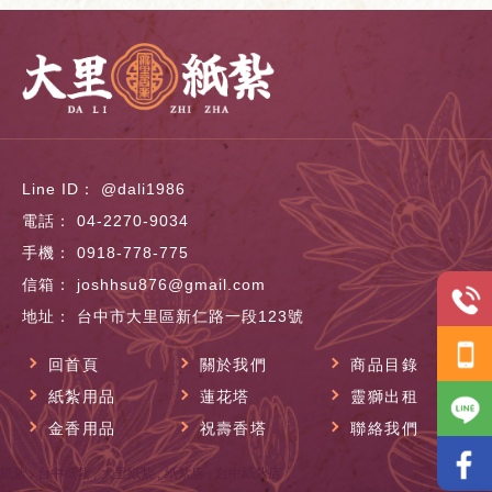
@dali1986
04-2270-9034
0918-778-775
joshhsu876@gmail.com
台中市大里區新仁路一段123號
回首頁
關於我們
商品目錄
紙紮用品
蓮花塔
靈獅出租
金香用品
祝壽香塔
聯絡我們
紙紮
台中紙紮
大里紙紮
紙紮店
台中紙紮店